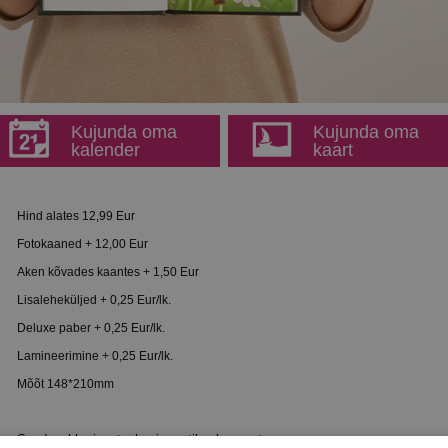
Kujunda oma
Kujunda oma
kalender
kaart
Hind alates 12,99 Eur
Fotokaaned + 12,00 Eur
Aken kõvades kaantes + 1,50 Eur
Lisaleheküljed + 0,25 Eur/lk.
Deluxe paber + 0,25 Eur/lk.
Lamineerimine + 0,25 Eur/lk.
Mõõt 148*210mm
Saadaval horisontaalne ja vertikaalne asetus