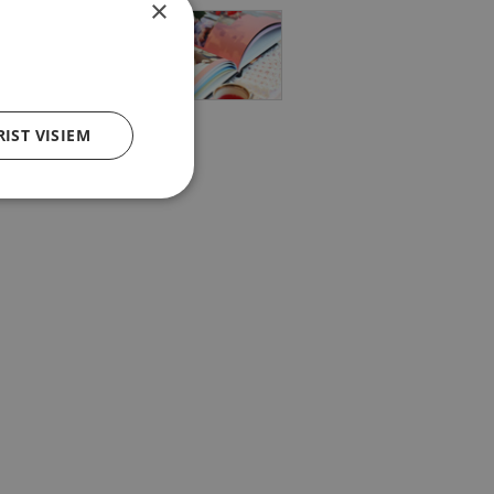
×
RIST VISIEM