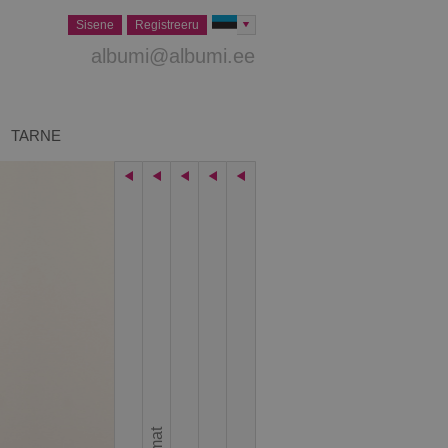
Sisene
Registreeru
albumi@albumi.ee
TARNE