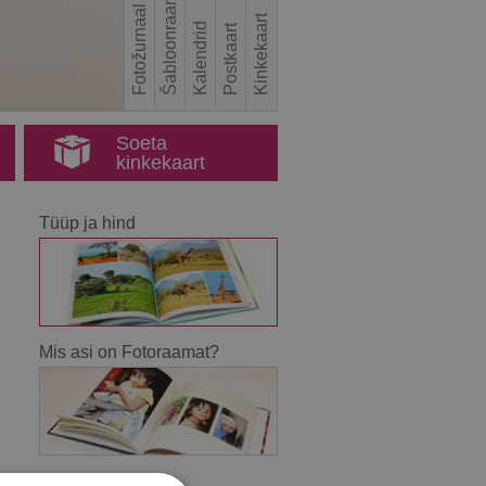
Šabloonraamat
Fotožurnaal
Kinkekaart
Kalendrid
Postkaart
Soeta
kinkekaart
Tüüp ja hind
Mis asi on Fotoraamat?
Ideed fotoraamatu