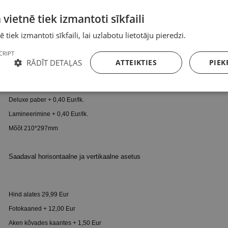
 vietnē tiek izmantoti sīkfaili
 tiek izmantoti sīkfaili, lai uzlabotu lietotāju pieredzi.
Hind alates 16,99 Eur
CRIPT
Fotokaaned + 12,00 Eur
RĀDĪT DETAĻAS
ATTEIKTIES
PIEK
Aken kõvades kaantes + 1,50 Eur
Lisaleheküljed + 0,50 Eur/lk.
Deluxe paber + 0,40 Eur/lk.
Lamineerimine + 0,40 Eur/lk.
Mõõt 210*297mm
Saadaval horisontaalne ja vertikaalne asetus
Hind alates 29,99 Eur
Fotokaaned + 12,00 Eur
Aken kõvades kaantes + 1,50 Eur