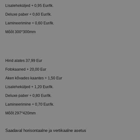
Lisaleheküljed + 0,95 Eur/lk.
Deluxe paber + 0,60 Eur/lk.
Lamineerimine + 0,60 Eur/lk.
Mõõt 300*300mm
Hind alates 37,99 Eur
Fotokaaned + 20,00 Eur
Aken kõvades kaantes + 1,50 Eur
Lisaleheküljed + 1,20 Eur/lk.
Deluxe paber + 0,80 Eur/lk.
Lamineerimine + 0,70 Eur/lk.
Mõõt 297*420mm
Saadaval horisontaalne ja vertikaalne asetus