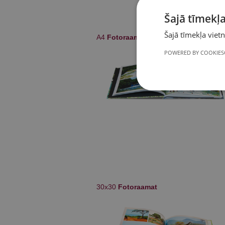
Šajā tīmekļa
Šajā tīmekļa vietnē
A4
Fotoraamat
POWERED BY COOKIES
30x30
Fotoraamat