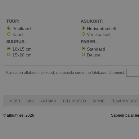
TÜÜP:
ASUKOHT:
Postkaart
Horisontaalselt
Kaart
Vertikaalselt
SUURUS:
PABER:
10x15 cm
Standard
15x20 cm
Deluxe
Kui sul on allahindluse kood, siis sisesta see enne fotokaardid loomist:
MEIST
KKK
AKTSIAD
TELLIMUSED
TARNE
TEAVITA VEAST
© albumi.ee, 2026
Sabiedrība ar ie